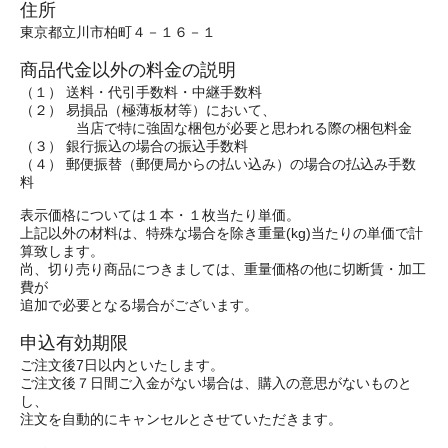
住所
東京都立川市柏町４－１６－１
商品代金以外の料金の説明
（１） 送料・代引手数料・中継手数料
（２） 易損品（極薄板材等）において、
当店で特に強固な梱包が必要と思われる際の梱包料金
（３） 銀行振込の場合の振込手数料
（４） 郵便振替（郵便局からの払い込み）の場合の払込み手数
料
表示価格については１本・１枚当たり単価。
上記以外の材料は、特殊な場合を除き重量(kg)当たりの単価で計
算致します。
尚、切り売り商品につきましては、重量価格の他に切断賃・加工
費が
追加で必要となる場合がございます。
申込有効期限
ご注文後7日以内といたします。
ご注文後７日間ご入金がない場合は、購入の意思がないものと
し、
注文を自動的にキャンセルとさせていただきます。