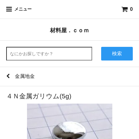
0
メニュー
材料屋．ｃｏｍ
検索
金属地金
４Ｎ金属ガリウム(5g)