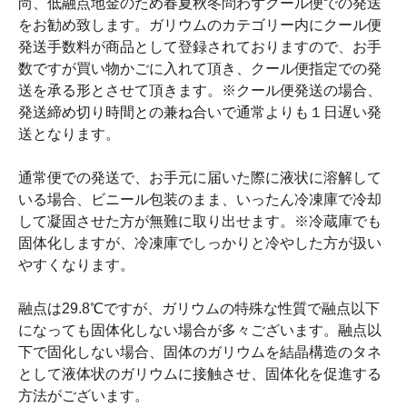
尚、低融点地金のため春夏秋冬問わずクール便での発送
をお勧め致します。ガリウムのカテゴリー内にクール便
発送手数料が商品として登録されておりますので、お手
数ですが買い物かごに入れて頂き、クール便指定での発
送を承る形とさせて頂きます。※クール便発送の場合、
発送締め切り時間との兼ね合いで通常よりも１日遅い発
送となります。
通常便での発送で、お手元に届いた際に液状に溶解して
いる場合、ビニール包装のまま、いったん冷凍庫で冷却
して凝固させた方が無難に取り出せます。※冷蔵庫でも
固体化しますが、冷凍庫でしっかりと冷やした方が扱い
やすくなります。
融点は29.8℃ですが、ガリウムの特殊な性質で融点以下
になっても固体化しない場合が多々ございます。融点以
下で固化しない場合、固体のガリウムを結晶構造のタネ
として液体状のガリウムに接触させ、固体化を促進する
方法がございます。