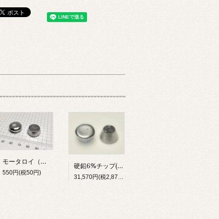
モータロイ（再現品・含鉛）
硬鉛6%チップ(20kg)【受注生産】
550円(税50円)
31,570円(税2,870円)