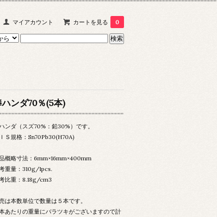
マイアカウント
カートを見る
0
ハンダ70％(5本)
ハンダ（スズ70%：鉛30%）です。
ＩＳ規格：Sn70Pb30(H70A)
品概略寸法：6mm×16mm×400mm
考重量：310g/1pcs.
考比重：8.18g/cm3
売は本数単位で数量は５本です。
本あたりの重量にバラツキがございますので計