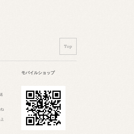
Top
モバイルショップ
。
送
かね
の上