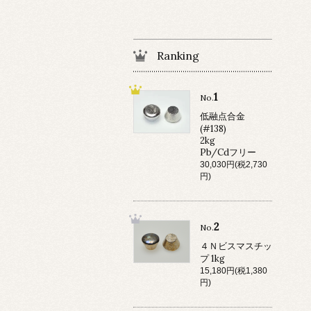
Ranking
1
No.
低融点合金
(#138)
2kg
Pb/Cdフリー
30,030円(税2,730
円)
2
No.
４Ｎビスマスチッ
プ 1kg
15,180円(税1,380
円)