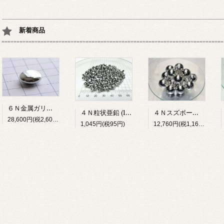
新着商品
６Ｎ金属ガリウム(5g)
４Ｎスズボールφ15(1kg)
４Ｎ粒状亜鉛 (100g)
28,600円(税2,600円)
12,760円(税1,160円)
1,045円(税95円)