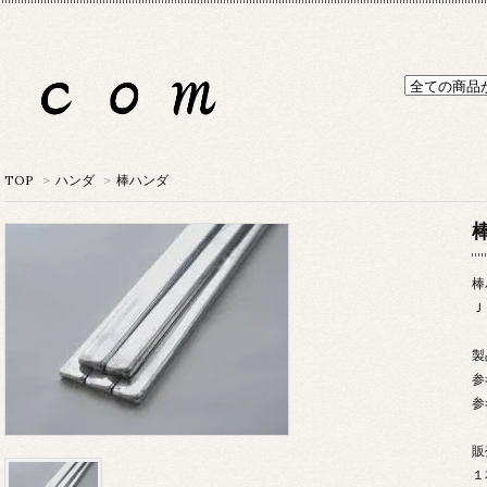
TOP
>
ハンダ
>
棒ハンダ
棒
棒
Ｊ
製
参
参
販
１