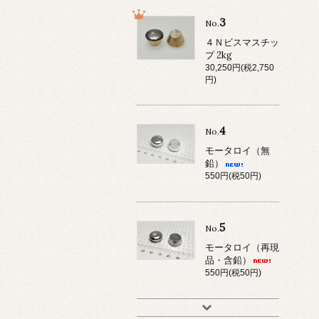
3
No.
４Ｎビスマスチッ
プ 2kg
30,250円(税2,750
円)
4
No.
モータロイ（無
鉛）
550円(税50円)
5
No.
モータロイ（再現
品・含鉛）
550円(税50円)