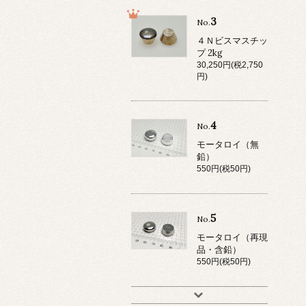
3
No.
４Ｎビスマスチッ
プ 2kg
30,250円(税2,750
円)
4
No.
モータロイ（無
鉛）
550円(税50円)
5
No.
モータロイ（再現
品・含鉛）
550円(税50円)