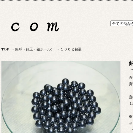
TOP
>
鉛球（鉛玉・鉛ボール）
>
１００ｇ包装
鉛
直
真
直
１
※
※
例