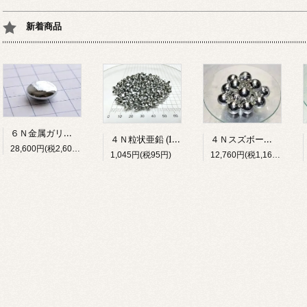
新着商品
６Ｎ金属ガリウム(5g)
４Ｎスズボールφ15(1kg)
４Ｎ粒状亜鉛 (100g)
28,600円(税2,600円)
12,760円(税1,160円)
1,045円(税95円)