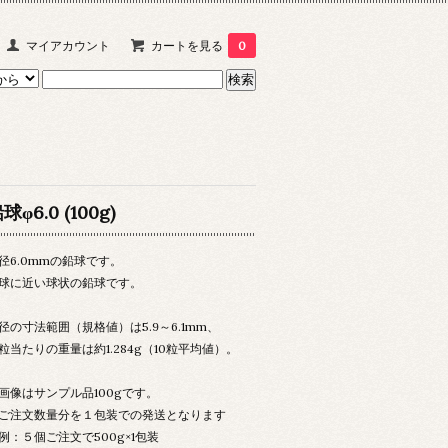
マイアカウント
カートを見る
0
球φ6.0 (100g)
径6.0mmの鉛球です。
球に近い球状の鉛球です。
径の寸法範囲（規格値）は5.9～6.1mm、
粒当たりの重量は約1.284g（10粒平均値）。
画像はサンプル品100gです。
ご注文数量分を１包装での発送となります
：５個ご注文で500g×1包装