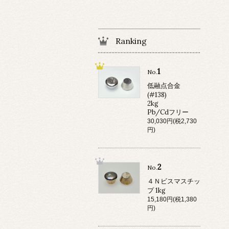
Ranking
1
No.
低融点合金
(#138)
2kg
Pb/Cdフリー
30,030円(税2,730
円)
2
No.
４Ｎビスマスチッ
プ 1kg
15,180円(税1,380
円)