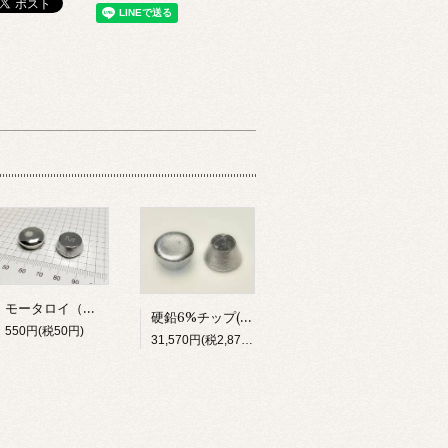
モータロイ（再現品・含鉛）
硬鉛6%チップ(20kg)【受注生産】
550円(税50円)
31,570円(税2,870円)