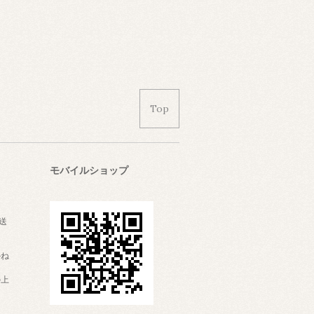
Top
モバイルショップ
。
送
かね
の上